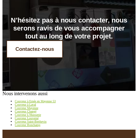
N’hésitez pas à nous contacter, nous
serons ravis de vous accompagner
tout au long de votre projet.
Contactez-nous
Nous intervenons aussi
Couvreur à Ernée en Mayenne 53
Couvreur à Laval
Couvreur Mayenne
Couvreur Changé
Couvreur L’Huisserie
Couvreur Louverné
Couvreur Saint-Berthevin
Couvreur Bonchamp