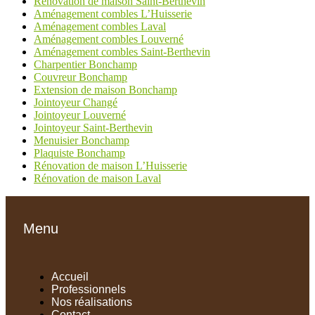
Rénovation de maison Saint-Berthevin
Aménagement combles L’Huisserie
Aménagement combles Laval
Aménagement combles Louverné
Aménagement combles Saint-Berthevin
Charpentier Bonchamp
Couvreur Bonchamp
Extension de maison Bonchamp
Jointoyeur Changé
Jointoyeur Louverné
Jointoyeur Saint-Berthevin
Menuisier Bonchamp
Plaquiste Bonchamp
Rénovation de maison L’Huisserie
Rénovation de maison Laval
Menu
Accueil
Professionnels
Nos réalisations
Contact