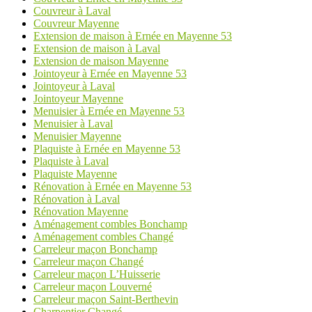
Couvreur à Laval
Couvreur Mayenne
Extension de maison à Ernée en Mayenne 53
Extension de maison à Laval
Extension de maison Mayenne
Jointoyeur à Ernée en Mayenne 53
Jointoyeur à Laval
Jointoyeur Mayenne
Menuisier à Ernée en Mayenne 53
Menuisier à Laval
Menuisier Mayenne
Plaquiste à Ernée en Mayenne 53
Plaquiste à Laval
Plaquiste Mayenne
Rénovation à Ernée en Mayenne 53
Rénovation à Laval
Rénovation Mayenne
Aménagement combles Bonchamp
Aménagement combles Changé
Carreleur maçon Bonchamp
Carreleur maçon Changé
Carreleur maçon L’Huisserie
Carreleur maçon Louverné
Carreleur maçon Saint-Berthevin
Charpentier Changé