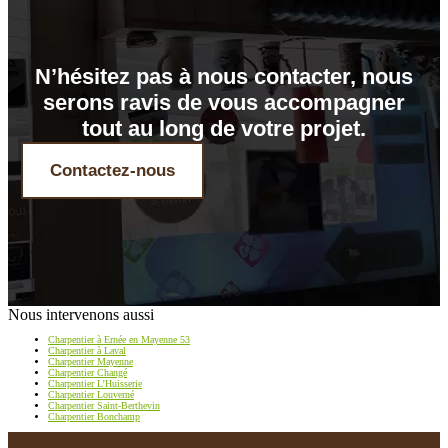
N’hésitez pas à nous contacter, nous
serons ravis de vous accompagner
tout au long de votre projet.
Contactez-nous
Nous intervenons aussi
Charpentier à Ernée en Mayenne 53
Charpentier à Laval
Charpentier Mayenne
Charpentier Changé
Charpentier L’Huisserie
Charpentier Louverné
Charpentier Saint-Berthevin
Charpentier Bonchamp