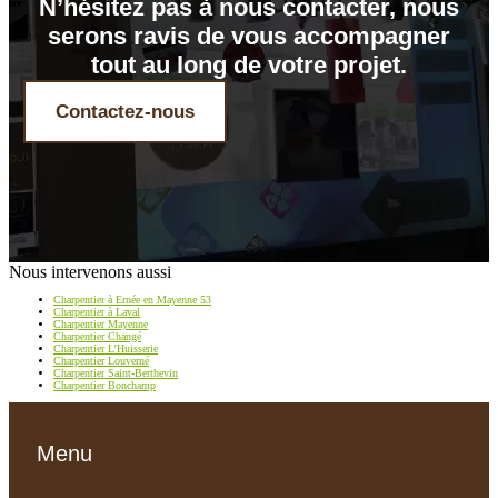
N’hésitez pas à nous contacter, nous
serons ravis de vous accompagner
tout au long de votre projet.
Contactez-nous
Nous intervenons aussi
Charpentier à Ernée en Mayenne 53
Charpentier à Laval
Charpentier Mayenne
Charpentier Changé
Charpentier L’Huisserie
Charpentier Louverné
Charpentier Saint-Berthevin
Charpentier Bonchamp
Menu